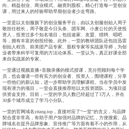
向、精益创业、商业模式、融资到股权，精心打造每一堂创业
课，用过来人的经验帮助早期创业者少走弯路。
一堂是以太创服旗下的创业服务平台，由以太创服创始人周子
敬担任校长，周子敬是今日头条、团车网、小麦公社的天使投
资人，投资过多个知名项目，包括途家、友盟、猎聘、唱吧
等，拥有丰富的创投经验。此外，一堂的教研团队还包括迅雷
创始人程浩、前美团产品专家、股权专家等实战派导师，为创
业者带来科学可复用的方法论体系。一堂认为，真正好课全部
来自实战派的专家。
一堂通过视频直播+音频录播的模式授课，充分照顾到每个学
员，也会邀请一些有实力的创业者、投资人，围绕课程，分享
一些他们的新认知，进一步帮助学员理解课程。当在学员中发
现有潜力的项目，一堂会直接推荐给以太投资团队，为项目提
供资金支持。目前，一堂的学员人数已经超过了3万人，并在
30多个城市成立了学习小分队。
一堂的官网域名yitang.top，直接对应了“一堂”的含义，与品牌
契合度非常高，有助于用户加强对品牌的记忆，方便搜索。品
牌域名在提升品牌形象、宣传推广等方面有着不小的作用，从