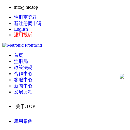
info@nic.top
注册商登录
新注册商申请
English
滥用投诉
首页
注册局
政策法规
合作中心
客服中心
新闻中心
发展历程
关于.TOP
应用案例