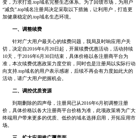
变，力求打造
.top
域名完整生态体系。为了回馈市场，为用户
“减负”
.top
域名注册局决定采取以下措施，让利用户，打造更
加健康稳定的
.top
域名生态环境。
一、调整续费
针对广大用户最关心的续费问题，我局及时响应用户关
切，决定自
2016
年
6
月
20
日起，开展续费优惠活动，活动持续
10
天，于
2016
年
6
月
30
日结束，具体价格以各注册商平台为
准，本次续费优惠政策力度空前，同时也是注册局以实际行动
向支持
.top
域名的用户表示感谢，后续不再会有力度如此大的
活动，请广大用户把握机会。
二、调控优质资源
到期删除的四声母，注册局已从
2016
年
6
月初调整注册
价，具体价格以各大注册商平台价格为准，此项政策将为广大
终端用户带来更多的优质、低价的域名选择启用，开拓应用市
场。
三、扩大应用推广覆盖面