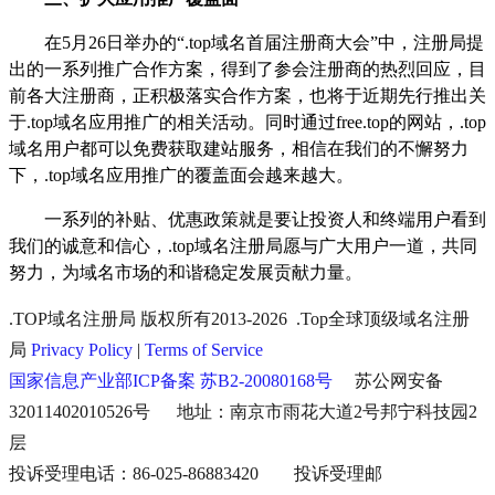
在
5
月
26
日举办的“
.top
域名首届注册商大会”中，注册局提
出的一系列推广合作方案，得到了参会注册商的热烈回应，目
前各大注册商，正积极落实合作方案，也将于近期先行推出关
于
.top
域名应用推广的相关活动。同时通过
free.top
的网站，
.top
域名用户都可以免费获取建站服务，相信在我们的不懈努力
下，
.top
域名应用推广的覆盖面会越来越大。
一系列的补贴、优惠政策就是要让投资人和终端用户看到
我们的诚意和信心，
.top
域名注册局愿与广大用户一道，共同
努力，为域名市场的和谐稳定发展贡献力量。
.TOP域名注册局 版权所有2013-2026 .Top全球顶级域名注册
局
Privacy Policy
|
Terms of Service
国家信息产业部ICP备案 苏B2-20080168号
苏公网安备
32011402010526号 地址：南京市雨花大道2号邦宁科技园2
层
投诉受理电话：86-025-86883420 投诉受理邮