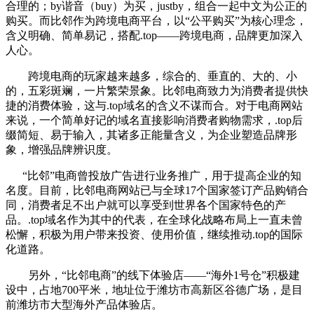
合理的；
by
谐音（
buy
）为买，
justby
，组合一起中文为公正的
购买。而比邻作为跨境电商平台，以“公平购买”为核心理念，
含义明确、简单易记，搭配
.top
——跨境电商，品牌更加深入
人心。
跨境电商的玩家越来越多，综合的、垂直的、大的、小
的，五彩斑斓，一片繁荣景象。比邻电商致力为消费者提供快
捷的消费体验，这与
.top
域名的含义不谋而合。对于电商网站
来说，一个简单好记的域名直接影响消费者购物需求，
.top
后
缀简短、易于输入，其诸多正能量含义，为企业塑造品牌形
象，增强品牌辨识度。
“比邻”电商曾投放广告进行业务推广，用于提高企业的知
名度。目前，比邻电商网站已与全球
17
个国家签订产品购销合
同，消费者足不出户就可以享受到世界各个国家特色的产
品。
.top
域名作为其中的代表，在全球化战略布局上一直未曾
松懈，积极为用户带来投资、使用价值，继续推动
.top
的国际
化道路。
另外，“比邻电商”的线下体验店——“海外
1
号仓”积极建
设中，占地
700
平米，地址位于潍坊市高新区谷德广场，是目
前潍坊市大型海外产品体验店。