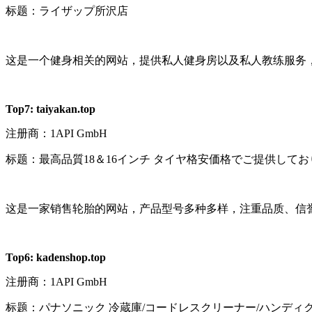
标题：ライザップ所沢店
这是一个健身相关的网站，提供私人健身房以及私人教练服务
Top7:
taiyakan.top
注册商：
1API GmbH
标题：最高品質
18
＆
16
インチ タイヤ格安価格でご提供してお
这是一家销售轮胎的网站，产品型号多种多样，注重品质、信
Top6:
kadenshop.top
注册商：
1API GmbH
标题：パナソニック 冷蔵庫
/
コードレスクリーナー
/
ハンディ