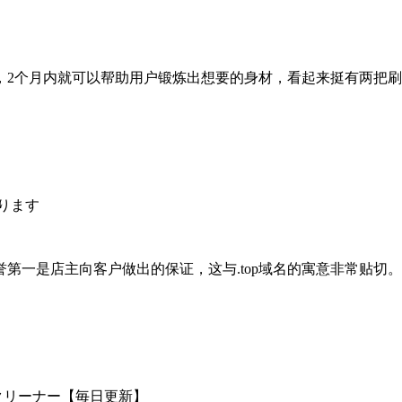
，
2
个月内就可以帮助用户锻炼出想要的身材，看起来挺有两把刷
ります
誉第一是店主向客户做出的保证，这与
.top
域名的寓意非常贴切。
クリーナー【毎日更新】