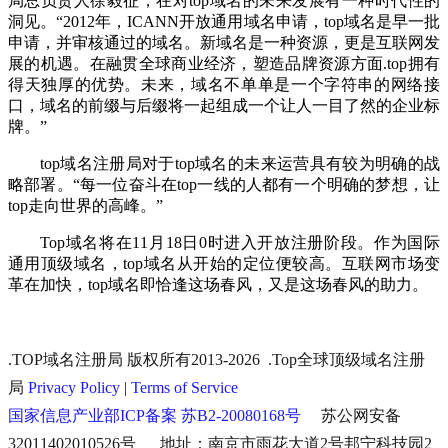
局总负责人
徐毅征，在对top域名的未来发展有一种时代性的
洞见。“2012年，ICANN开放通用域名申请，top域名是早一批
申请，并审核通过的域名。新域名是一种资源，更是互联网发
展的机遇。在融贯全球商业经济，塑造品牌资源方面.top拥有
得天独厚的优势。未来，域名不单单是一个字符串的网络接
口，域名的前缀与后缀将一起组成一个让人一目了然的企业标
牌。”
top域名注册局对于top域名的未来运营具有较为明确的战
略部署。“每一位奋斗在top一线的人都有一个明确的梦想，让
top走向世界的高峰。”
Top域名将在11月18日0时进入开放注册阶段。作为国际
通用顶级域名，top域名从开始的定位便较高。互联网市场变
革在加快，top域名即恰逢这场春风，又是这场春风的助力。
.TOP域名注册局 版权所有2013-2026 .Top全球顶级域名注册
局
Privacy Policy
|
Terms of Service
国家信息产业部ICP备案 苏B2-20080168号
苏公网安备
32011402010526号 地址：南京市雨花大道2号邦宁科技园2