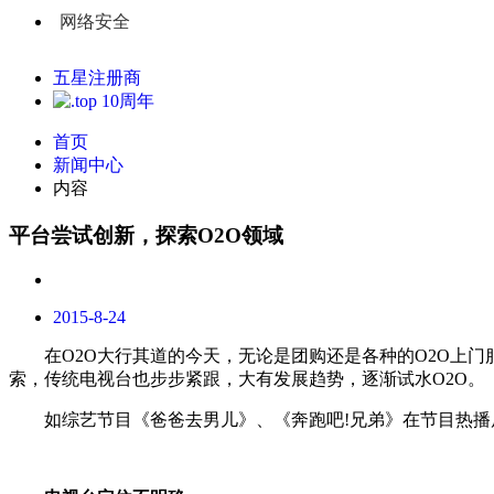
网络安全
五星注册商
首页
新闻中心
内容
平台尝试创新，探索O2O领域
2015-8-24
在
O2O
大行其道的今天，无论是团购还是各种的
O2O
上门
索，传统电视台也步步紧跟，大有发展趋势，逐渐试水
O2O
。
如综艺节目《爸爸去男儿》、《奔跑吧
!
兄弟》在节目热播