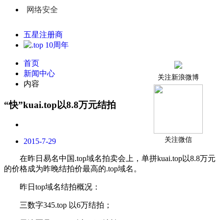
网络安全
五星注册商
首页
新闻中心
关注新浪微博
内容
“快”kuai.top以8.8万元结拍
关注微信
2015-7-29
在昨日易名中国
.top
域名
拍卖会上，单拼
kuai.top
以
8.8
万元
的价格成为昨晚结拍价最高的.
top
域名。
昨日
top
域名结拍概况：
三数字
345.top
以
6
万结拍；