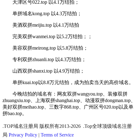
天津区号
022.top
以
4.1
万结拍；
单拼域名
kong.top
以
4.3
万结拍；
美酒双拼
meijiu.top
以
4.1
万结拍
完美双拼
wanmei.top
以
5.2
万结拍；；
美容双拼
meirong.top
以
5.8
万结拍；
专利双拼
zhuanli.top
以
4.3
万结拍；
山西双拼
shanxi.top
以
4.9
万结拍；
单拼
kuai.top
以
8.8
万元结拍，成为拍卖当天的高价域名。
今晚结拍的
域名
有：网友双拼
wangyou.top
、装修双拼
zhuangxiu.top
、上海双拼
shanghai.top
、动漫双拼
dongman.top
、
美好双拼
meihao.top
、三数字
868.top
、广州区号
020.top
以及单
拼
bao.top
。
.TOP域名注册局 版权所有2013-2026 .Top全球顶级域名注册
局
Privacy Policy
|
Terms of Service