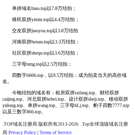
单拼域名
biao.top
以
7.8
万结拍；
移民双拼
yimin.top
以
4.4
万结拍；
交友双拼
jiaoyou.top
以
3.8
万结拍
河南双拼
henan.top
以
3.3
万结拍；
社区双拼
shequ.top
以
3.6
万结拍；
三字母
nmg.top
以
2.5
万结拍；
四数字
6666.top
，以
9.5
万结拍；成为拍卖当天的高价域
名。
今晚结拍的
域名
有：租房双拼
zufang.top
、财经双拼
caijing.top
、河北双拼
hebei.top
、设计双拼
sheji.top
、移动双拼
yidong.top
、单拼
wang.top
、三字母
hLj.top
、豹子四数
7777.top
以及三数字
866.top
。
.TOP域名注册局 版权所有2013-2026 .Top全球顶级域名注册
局
Privacy Policy
|
Terms of Service