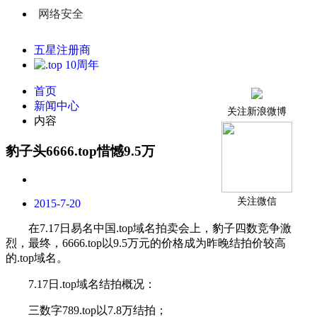
网络安全
五星注册商
首页
新闻中心
关注新浪微博
内容
豹子头6666.top惜憾9.5万
关注微信
2015-7-20
在
7.17
日易名中国
.top
域名
拍卖会上，豹子四数竞争激
烈，最终，
6666.top
以
9.5
万元的价格成为昨晚结拍价较高
的.
top
域名。
7.17日
.top
域名结拍概况：
三数字
789.top
以
7.8
万结拍；