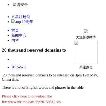
网络安全
五星注册商
首页
新闻中心
关注新浪微博
内容
20 thousand reserved domains to be released
2015-5-11
关注微信
20 thousand reserved domains to be released on 3pm 12th May,
China time.
There is a lot of English words and phrases in the table.
Please click here to download the
list:
www.nic.top/data/top20150512.xls