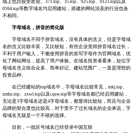
场上也比较受欢迎。
371.top
、
35.top
、
925.top
、
0123.top
以及
0594.top
等数字域名均启用建站，搭建的网站涉及的行业也各
不相同。
字母域名，拼音的简化版
字母域名不同于拼音域名，没有具体的含义，但是字母域
名的含义比较丰富，又比较短，有些企业觉得拼音域名过长，
不利于用户输入，干脆使用拼音的首写字母作为官网域名，优
化了网站网址，提高了用户体验。在域名投资者看来，短位字
母域名含义组合众多、简单好记、建站范围广，一直是理想的
投资品种。
在已经建站的
top
域名中，字母域名比较常见，
mkj.top
、
zmhz.top
、
zxwl.top
以及
cqsw.top
等字母域名都已经启用建站，
无论是
3
字母域名还是
4
字母域名，都显得比较短，而且与企业
品牌的契合度也比较高，对于受不了过长域名的企业来说，字
母域名无疑是一个不错的选择。
目前，一批区号域名已经登录中国互联