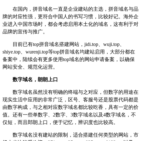
在国内，拼音域名一直是企业建站的主选，拼音域名与品
牌的对应性强，更符合中国人的书写习惯，比较好记。海外企
业进入中国市场时，都会考虑启用本土化的域名，这有利于对
品牌的宣传与推广。
目前已有
top
拼音域名搭建网站，
jidi.top
、
wuji.top
、
shiye.top
、
wurenji.top
等
top
拼音域名均建站启用，大部分都在
备案中，陆续会有更多使用
top
域名的网站申请备案，以确保
网站安全、规范化运营。
数字域名，朗朗上口
数字域名虽然没有明确的终端与之对应，但数字的用途在
现实生活中应用的非常广泛，区号、客服号还是股票代码都是
由数字构成，与之相对应数字域名都比较吃香，具有一定的价
值。还有一些单数字、
2
数字、
3
数字域名以及
4
数字域名，不
仅短，而且郎朗上口，便于记忆，辨识度也比较高。
数字域名没有建站的限制，适合搭建任何类型的网站，市