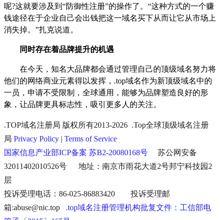
呢
?
这就要涉及到“防御性注册”的操作了。“这种方式的一个赚
钱途径在于企业自己会出钱把这一域名买下从而让它从市场上
消失掉。”扎克说道。
同时存在着品牌提升的机遇
在今天，知名大品牌都会通过管理自己的顶级域名努力将
他们的网络商业元素得以发挥，
.top
域名作为新顶级域名中的
一员，申请不受限制，全球通用，能够为品牌塑造良好的形
象，让品牌更具标志性，吸引更多人的关注。
.TOP域名注册局 版权所有2013-2026 .Top全球顶级域名注册
局
Privacy Policy
|
Terms of Service
国家信息产业部ICP备案 苏B2-20080168号
苏公网安备
32011402010526号 地址：南京市雨花大道2号邦宁科技园2
层
投诉受理电话：86-025-86883420 投诉受理邮
箱:abuse@nic.top
.top域名注册管理机构批复文件：工信部电