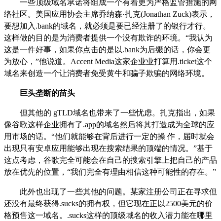
一些顶级域名承诺将组成一个有着更为严格监管措施的网
络社区。美国应用协会主席乔纳森·扎克
(Jonathan Zuck)
表示，
要想加入
.bank
的域名，就必须是要已经注册了的银行才行。
这样做的目的是为消费者提供一个没有欺诈的环境。“我认为
这是一件好事，如果你点击的是以
.bank
为后缀的话，你会更
为放心，”他说道。
Accent Media
这家企业业打算用
.ticket
这个
域名来创造一个让消费者免受黄牛和骗子欺骗的网络环境。
巨头垄断的苗头
但其他的
gTLD
域名也带来了一些忧虑。扎克指出，如果
像谷歌这样企业拥有了
.app
的域名然后将其打造成为全球的应
用市场的话。“他们就能够在背后进行一定的操 作，届时就会
出现只有安卓应用能够出现在搜索结果的顶端的情况。”基于
这点考虑，谷歌完全可能会在自己的搜索引擎上把自己的产品
放在优先的位置，“我们完全有理由相信这种可能性的存在。”
此外也出现了一些其他的问题。某家注册公司正在寻求但
还没有最终获得
.sucks
的拥有权，但它现在正以
2500
美元的价
格预售这一域名。
.sucks
这样的顶级域名的收入潜力能在哪里