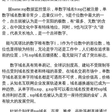
据
name.top
数据监控显示，单数字域名
9.top
已被注册，单
数字域名数量非常少，总量仅
10
个。
9
是个位数中最大的一
个，自古就被认为是一个至阳的极数，有“最多、无数”的含
义，在中国文化中享有特殊地位。同时，
9
也与汉字“久”谐
音，代表天长地久，是一个吉祥数字。
能与其堪比的数字唯有数字
1
，
1
作为个位数中的首位数，地
位也显得较为特别，无论是学习还是工作中，人们都在追求靠
前的位置，
1
与
.top
域名后缀搭配，毫无疑问了成了突出标志。
数字域名具有简单易记、全球识别度高、建站不受限制等
特点受到域名投资者和终端的喜爱。在域名交易市场中，单数
字域名甚至单字符域名都是可遇而不可求，商业价值高，价格
贵，从知名互联网企业发展轨迹来看，域名越换越短已成为一
种趋势。从单字符
a.top
、
g.top
等可以看出域名投资者对
top
域
名持利好态度，
top
域名也被认为是另一座待挖掘的金矿，具
有较大的发展空间。
针对个别优质
top
域名，百度，雅虎，谷歌等都直接通过