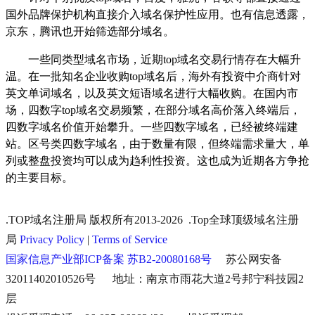
国外品牌保护机构直接介入域名保护性应用。也有信息透露，
京东，腾讯也开始筛选部分域名。
一些同类型域名市场，近期
top
域名交易行情存在大幅升
温。在一批知名企业收购
top
域名后，海外有投资中介商针对
英文单词域名，以及英文短语域名进行大幅收购。在国内市
场，四数字
top
域名交易频繁，在部分域名高价落入终端后，
四数字域名价值开始攀升。一些四数字域名，已经被终端建
站。区号类四数字域名，由于数量有限，但终端需求量大，单
列或整盘投资均可以成为趋利性投资。这也成为近期各方争抢
的主要目标。
.TOP域名注册局 版权所有2013-2026 .Top全球顶级域名注册
局
Privacy Policy
|
Terms of Service
国家信息产业部ICP备案 苏B2-20080168号
苏公网安备
32011402010526号 地址：南京市雨花大道2号邦宁科技园2
层