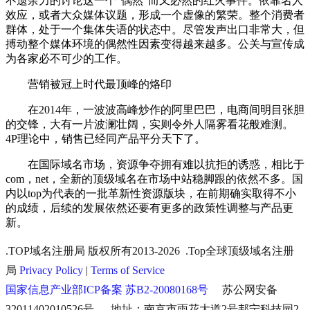
不遗余力的讨论这一个“偶然”而又必然的红火事件。依靠名人
效应，或者大众媒体议题，形成一个虚像的繁荣。整个消费者
群体，处于一个集体失语的状态中。尽管发声出口非常大，但
搏动整个媒体环境的偶然性因素变得越来越多。公关与宣传成
为各家必不可少的工作。
营销被冠上时代最顶峰的烙印
在2014年，一波波高峰炒作的阿里巴巴，电商间明目张胆
的交锋，大有一片波澜壮阔，实则令外人隔雾看花般难测。
4P理论中，销售已经同产品平分天下了。
在国际域名市场，资源争夺拥有难以抗拒的诱惑，相比于
com，net，全新的顶级域名在市场中站稳脚跟的依然不多。国
内以top为代表的一批革新性资源版块，在前期确实取得不小
的成绩，后续的发展依然还要有更多的政策性调整与产品更
新。
.TOP域名注册局 版权所有2013-2026 .Top全球顶级域名注册
局
Privacy Policy
|
Terms of Service
国家信息产业部ICP备案 苏B2-20080168号
苏公网安备
32011402010526号 地址：南京市雨花大道2号邦宁科技园2