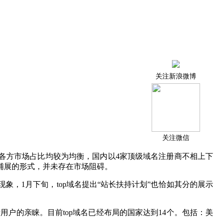
关注新浪微博
关注微信
各方市场占比均较为均衡，国内以
4
家顶级域名注册商不相上下
铺展的形式，并未存在市场阻碍。
现象，
1
月下旬，
top
域名提出“站长扶持计划”也恰如其分的展示
际用户的亲睐。目前
top
域名已经布局的国家达到
14
个。包括：美